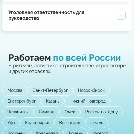
Уголовная ответственность для
руководства
Работаем
по всей России
В ритейле, логистике, строительстве, агросекторе
и других отраслях.
Москва
Санкт-Петербург
Новосибирск
Екатеринбург
Казань
Нижний Новгород
Челябинск
Самара
Омск
Ростов-на-Дону
Уфа
Красноярск
Волгоград
Пермь
Воронеж
Краснодар
Тюмень
Ижевск