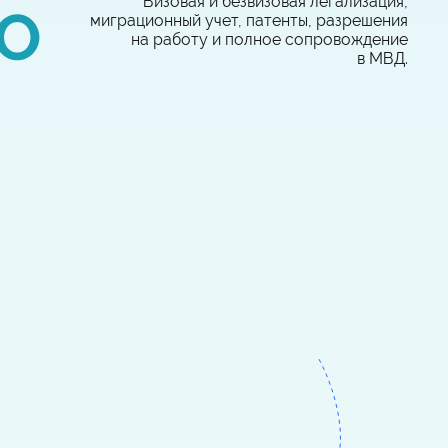
Визовая и безвизовая легализация,
ГО
миграционный учет, патенты, разрешения
на работу и полное сопровождение
в МВД.