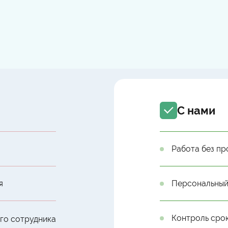
С нами
Работа без пр
я
Персональный
Контроль сро
ого сотрудника