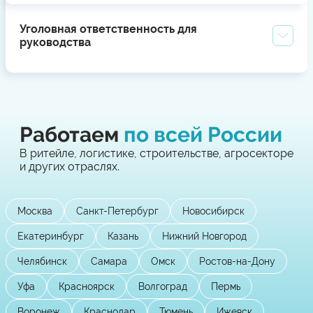
Уголовная ответственность для
руководства
Работаем
по всей России
В ритейле, логистике, строительстве, агросекторе
и других отраслях.
Москва
Санкт-Петербург
Новосибирск
Екатеринбург
Казань
Нижний Новгород
Челябинск
Самара
Омск
Ростов-на-Дону
Уфа
Красноярск
Волгоград
Пермь
Воронеж
Краснодар
Тюмень
Ижевск