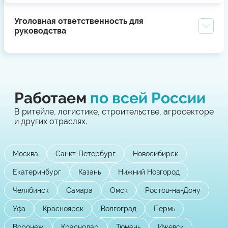
Уголовная ответственность для
руководства
Работаем
по всей России
В ритейле, логистике, строительстве, агросекторе
и других отраслях.
Москва
Санкт-Петербург
Новосибирск
Екатеринбург
Казань
Нижний Новгород
Челябинск
Самара
Омск
Ростов-на-Дону
Уфа
Красноярск
Волгоград
Пермь
Воронеж
Краснодар
Тюмень
Ижевск