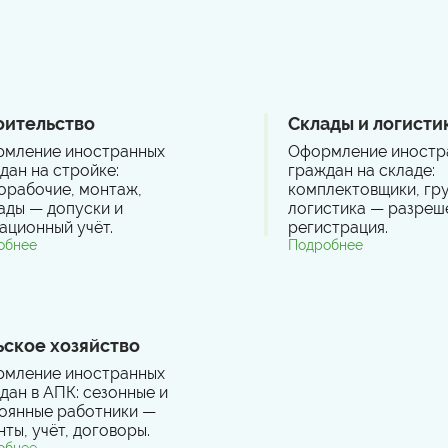
оительство
Склады и логисти
мление иностранных
Оформление иностр
дан на стройке:
граждан на складе:
орабочие, монтаж,
комплектовщики, гру
ады — допуски и
логистика — разреш
ационный учёт.
регистрация.
обнее
Подробнее
ьское хозяйство
мление иностранных
дан в АПК: сезонные и
оянные работники —
нты, учёт, договоры.