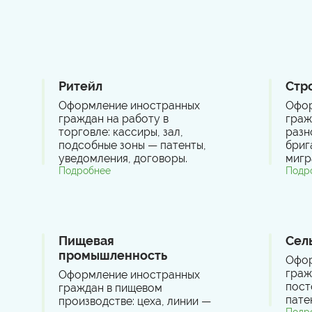
Ритейл
Стр
Оформление иностранных
Офор
граждан на работу в
граж
торговле: кассиры, зал,
разн
подсобные зоны — патенты,
бриг
уведомления, договоры.
мигр
Подробнее
Подр
Пищевая
Сел
промышленность
Офор
граж
Оформление иностранных
пост
граждан в пищевом
пате
производстве: цеха, линии —