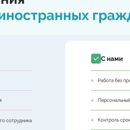
иностранных граж
С нами
Работа без пр
я
Персональный
Контроль сро
ого сотрудника