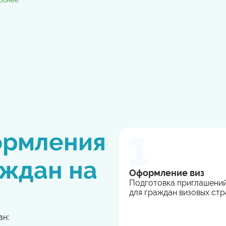
обнее
ормления
аждан на
Оформление виз
Подготовка приглашений
для граждан визовых стр
ан: