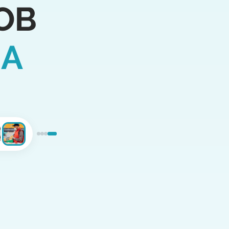
ОВ
ЛА