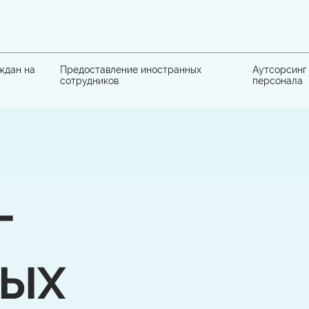
ждан на
Предоставление иностранных
Аутсорсинг
сотрудников
персонала
Г
НЫХ