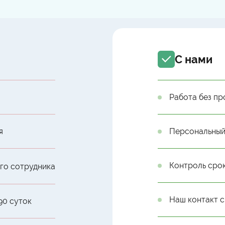
С нами
Работа без пр
я
Персональный
Контроль сро
ого сотрудника
Наш контакт с
90 суток