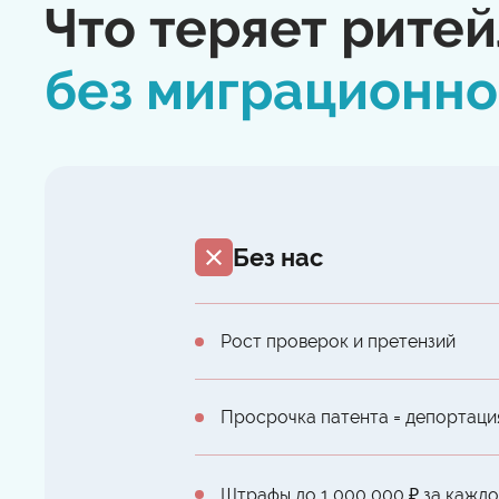
Что теряет рите
без миграционн
Без нас
Рост проверок и претензий
Просрочка патента = депортаци
Штрафы до 1 000 000 ₽ за кажд