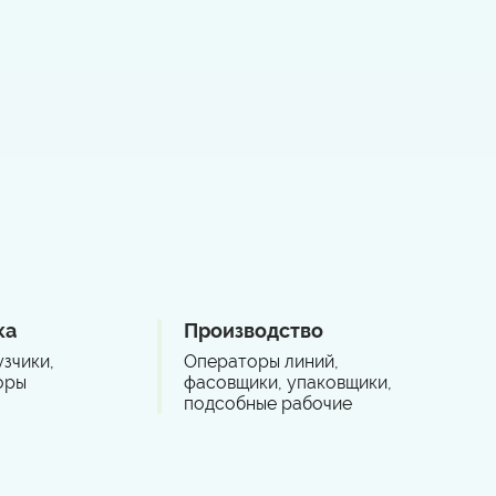
ка
Производство
зчики,
Операторы линий,
оры
фасовщики, упаковщики,
подсобные рабочие