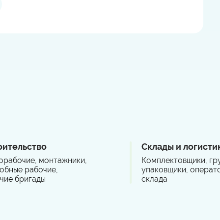
оительство
Склады и логисти
орабочие, монтажники,
Комплектовщики, гру
обные рабочие,
упаковщики, операт
чие бригады
склада