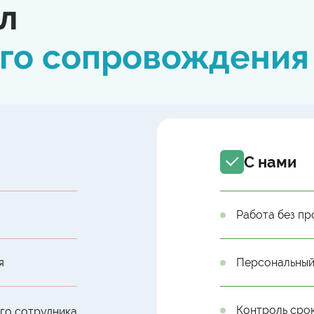
йл
ого сопровождения
С нами
Работа без пр
я
Персональный
Контроль сро
ого сотрудника