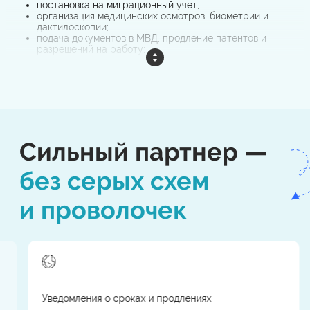
постановка на миграционный учет;
организация медицинских осмотров, биометрии и
дактилоскопии;
подача документов в МВД, продление патентов и
разрешений на работу;
заключение и регистрация трудовых договоров;
сопровождение при проверках.
Работая с иностранными гражданами, бизнес
сталкивается с серьёзными
рисками: штрафы до 1 млн ₽
,
приостановка деятельности до 90 суток, депортация
сотрудников. Мы берём эти задачи на себя и
гарантируем оформление строго по закону, без «серых
Сильный партнер —
схем» и задержек.
без серых схем
Мигралайн - стаффинговая компания с
аккредитацией
в
и проволочек
Федеральной службе по труду и занятости (РОСТРУД).
Уведомления о сроках и продлениях