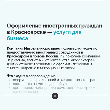
Оформление иностранных граждан
в Красноярске —
услуги для
бизнеса
Компания Мигралайн оказывает полный цикл услуг по
предоставлению иностранных сотрудников в
Красноярске и по всей России.
Мы помогаем компаниям
из ритейла, логистики, строительства, агросектора и
других отраслей официально оформить персонал и
снизить кадровые и миграционные риски.
Что входит в сопровождение:
оформление приглашений и виз для визовых стран;
постановка на миграционный учет;
организация медицинских осмотров, биометрии и
дактилоскопии;
подача документов в МВД, продление патентов и
разрешений на работу;
заключение и регистрация трудовых договоров;
сопровождение при проверках.