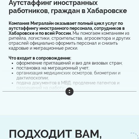
Аутстаффинг иностранных
работников, граждан в Хабаровске
Компания Мигралайн оказывает полный цикл услуг по
аутстаффингу иностранного персонала, сотрудников в
Хабаровске и по всей России.
Мы помогаем компаниям из
ритейла, логистики, строительства, агросектора и других
отраслей официально оформить персонал и снизить
кадровые и миграционные риски.
Что входит в сопровождение:
оформление приглашений и виз для визовых стран;
постановка на миграционный учет;
организация медицинских осмотров, биометрии и
дактилоскопии;
подача документов в МВД, продление патентов и
разрешений на работу;
заключение и регистрация трудовых договоров;
сопровождение при проверках.
Работая с иностранными гражданами, бизнес
сталкивается с серьёзными
рисками: штрафы до 1 млн ₽
,
приостановка деятельности до 90 суток, депортация
сотрудников. Мы берём эти задачи на себя и
гарантируем оформление строго по закону, без «серых
ПОДХОДИТ ВАМ,
схем» и задержек.