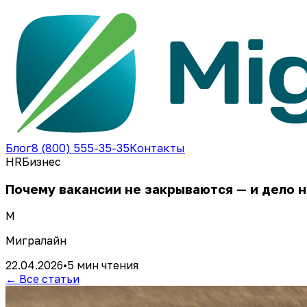
Блог
8 (800) 555-35-35
Контакты
HR
Бизнес
Почему вакансии не закрываются — и дело н
М
Мигралайн
22.04.2026
•
5 мин
чтения
← Все статьи