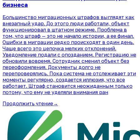
бизнеса
Большинство миграционных штрафов выглядят как
внезапный удар. До этого люди работали, объект
функционировал в штатном режиме. Проблема в
том, что штраф — это не начало истории, а ее финал.
Ошибки в миграции редко происходят в один день.
Чаще всего это цепочка мелких отклонений.
Уведомление подали с опозданием. Регистрацию не
обновили вовремя. Сотрудник сменил объект без
переоформления. Документы долго не
перепроверялись. Пока система не отслеживает эти
моменты регулярно, создается иллюзия, что все
работает. Штраф становится неожиданным только
потому, что ему не уделяли внимания ран
Продолжить чтение
→